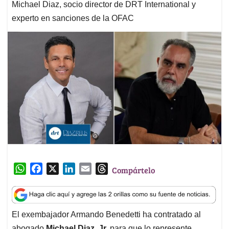
Michael Diaz, socio director de DRT International y
experto en sanciones de la OFAC
W
F
X
L
E
T
Compártelo
h
a
i
m
h
a
c
n
a
r
t
e
k
i
e
El exembajador Armando Benedetti ha contratado al
s
b
e
l
a
abogado
Michael Diaz, Jr.
para que lo represente