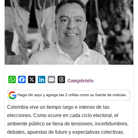
W
F
X
L
E
T
Compártelo
h
a
i
m
h
a
c
n
a
r
t
e
k
i
e
Colombia vive un tiempo largo e intenso de las
s
b
e
l
a
elecciones. Como ocurre en cada ciclo electoral, el
A
o
d
d
p
o
I
s
ambiente público se llena de tensiones, incertidumbres,
p
k
n
debates, apuestas de futuro y expectativas colectivas.