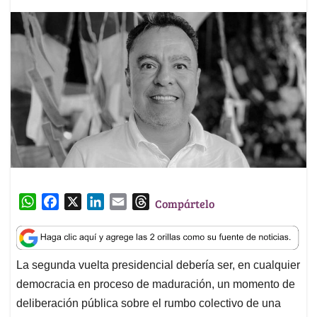
W
F
X
L
E
T
Compártelo
h
a
i
m
h
a
c
n
a
r
t
e
k
i
e
La segunda vuelta presidencial debería ser, en cualquier
s
b
e
l
a
democracia en proceso de maduración, un momento de
A
o
d
d
p
o
I
s
deliberación pública sobre el rumbo colectivo de una