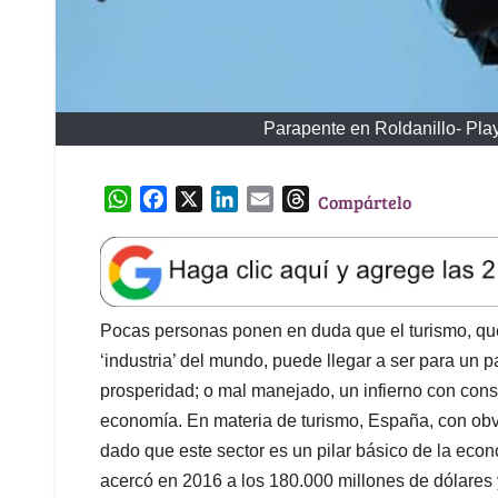
Parapente en Roldanillo- Play
W
F
X
L
E
T
Compártelo
h
a
i
m
h
a
c
n
a
r
t
e
k
i
e
s
b
e
l
a
A
o
d
d
Pocas personas ponen en duda que el turismo, que
p
o
I
s
‘industria’ del mundo, puede llegar a ser para un p
p
k
n
prosperidad; o mal manejado, un infierno con con
economía. En materia de turismo, España, con obvi
dado que este sector es un pilar básico de la econ
acercó en 2016 a los 180.000 millones de dólares