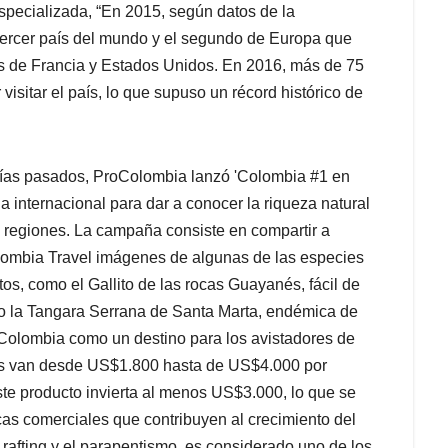
specializada, “En 2015, según datos de la
tercer país del mundo y el segundo de Europa que
rás de Francia y Estados Unidos. En 2016, más de 75
visitar el país, lo que supuso un récord histórico de
 días pasados, ProColombia lanzó 'Colombia #1 en
 internacional para dar a conocer la riqueza natural
 regiones. La campaña consiste en compartir a
lombia Travel imágenes de algunas de las especies
s, como el Gallito de las rocas Guayanés, fácil de
 o la Tangara Serrana de Santa Marta, endémica de
e Colombia como un destino para los avistadores de
cos van desde US$1.800 hasta de US$4.000 por
ste producto invierta al menos US$3.000, lo que se
as comerciales que contribuyen al crecimiento del
 rafting y el parapentismo, es considerado uno de los