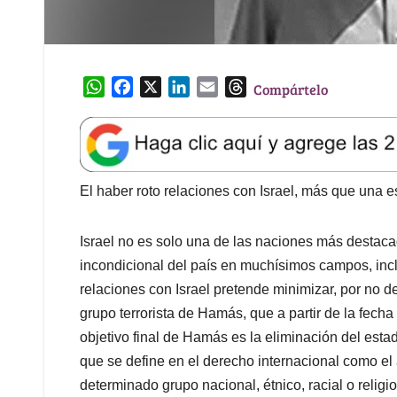
W
F
X
L
E
T
Compártelo
h
a
i
m
h
a
c
n
a
r
t
e
k
i
e
s
b
e
l
a
A
o
d
d
El haber roto relaciones con Israel, más que una es
p
o
I
s
p
k
n
Israel no es solo una de las naciones más destaca
incondicional del país en muchísimos campos, inclu
relaciones con Israel pretende minimizar, por no d
grupo terrorista de Hamás, que a partir de la fech
objetivo final de Hamás es la eliminación del estado
que se define en el derecho internacional como el
determinado grupo nacional, étnico, racial o religio