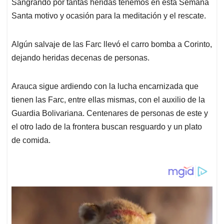
Sangrando por tantas heridas tenemos en esta Semana
s
b
e
l
a
Santa motivo y ocasión para la meditación y el rescate.
A
o
d
d
p
o
I
s
p
k
n
Algún salvaje de las Farc llevó el carro bomba a Corinto,
dejando heridas decenas de personas.
Arauca sigue ardiendo con la lucha encarnizada que
tienen las Farc, entre ellas mismas, con el auxilio de la
Guardia Bolivariana. Centenares de personas de este y
el otro lado de la frontera buscan resguardo y un plato
de comida.