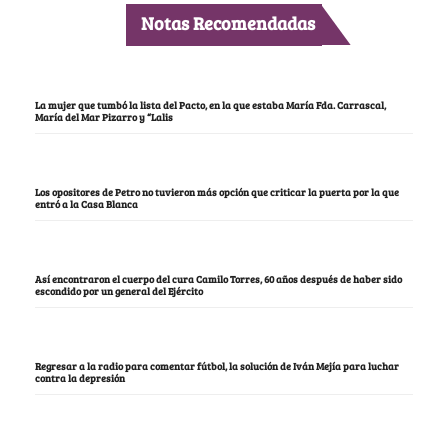
Notas Recomendadas
La mujer que tumbó la lista del Pacto, en la que estaba María Fda. Carrascal,
María del Mar Pizarro y “Lalis
Los opositores de Petro no tuvieron más opción que criticar la puerta por la que
entró a la Casa Blanca
Así encontraron el cuerpo del cura Camilo Torres, 60 años después de haber sido
escondido por un general del Ejército
Regresar a la radio para comentar fútbol, la solución de Iván Mejía para luchar
contra la depresión