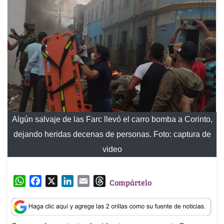
Algún salvaje de las Farc llevó el carro bomba a Corinto,
dejando heridas decenas de personas. Foto: captura de
video
W
F
X
L
E
T
Compártelo
h
a
i
m
h
a
c
n
a
r
t
e
k
i
e