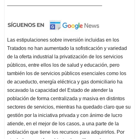
públicos, entre ellos los de salud y educación, pero
también los de servicios públicos esenciales como los
de acueducto, energía eléctrica y gas domiciliario ha
socavado la capacidad del Estado de atender la
población de forma centralizada y masiva en distintos
sectores de servicios, mientras ha quedado claro que su
gestión por la iniciativa privada y con ánimo de lucro
atiende, en el mejor de los casos, a una parte de la
población que tiene los recursos para adquirirlos. Por
otro lado, no están cubiertos los millones de personas
que pertenecen al sector informal o que están
desempleados – y en los cuales ocupan un lugar
prominente las mujeres, los pueblos originarios y los
afrodescendientes –, que son justamente los más
vulnerables en general, pero más aún durante la
pandemia. El Estado debilitado, sin normativas y