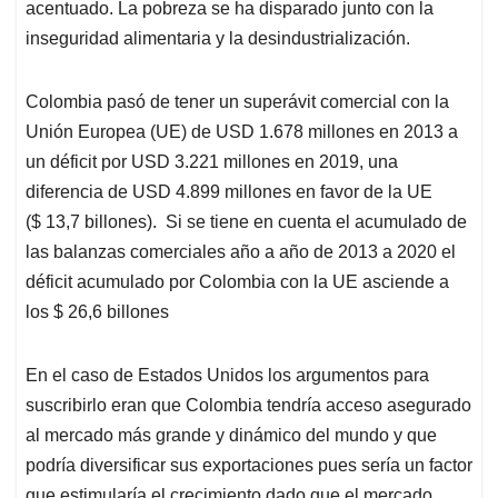
($ 13,7 billones). Si se tiene en cuenta el acumulado de
las balanzas comerciales año a año de 2013 a 2020 el
déficit acumulado por Colombia con la UE asciende a
los $ 26,6 billones
En el caso de Estados Unidos los argumentos para
suscribirlo eran que Colombia tendría acceso asegurado
al mercado más grande y dinámico del mundo y que
podría diversificar sus exportaciones pues sería un factor
que estimularía el crecimiento dado que el mercado
interno estaba agotado. Sin embargo, el resultado fue un
enorme déficit comercial, que en 2020 llegó a USD
1.000 millones. Los TLC han significado una regresión
en materia de diversificación y las exportaciones no
crecieron ni siquiera al ritmo de crecimiento del Producto
Interno Bruto: en lo que refiere a las importaciones,