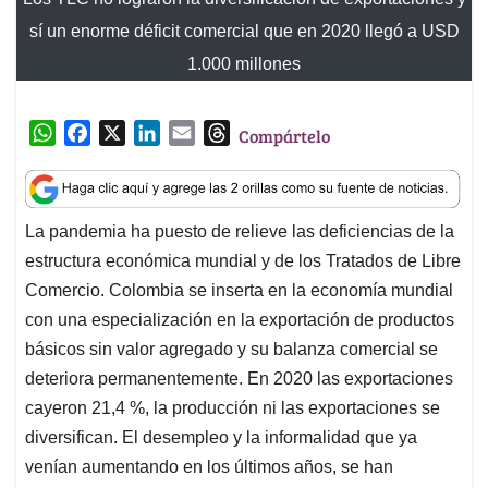
t
e
k
i
e
La pandemia ha puesto de relieve las deficiencias de la
s
b
e
l
a
estructura económica mundial y de los Tratados de Libre
A
o
d
d
p
o
I
s
Comercio. Colombia se inserta en la economía mundial
p
k
n
con una especialización en la exportación de productos
básicos sin valor agregado y su balanza comercial se
deteriora permanentemente. En 2020 las exportaciones
cayeron 21,4 %, la producción ni las exportaciones se
diversifican. El desempleo y la informalidad que ya
venían aumentando en los últimos años, se han
acentuado. La pobreza se ha disparado junto con la
inseguridad alimentaria y la desindustrialización.
Colombia pasó de tener un superávit comercial con la
Unión Europea (UE) de USD 1.678 millones en 2013 a
un déficit por USD 3.221 millones en 2019, una
diferencia de USD 4.899 millones en favor de la UE