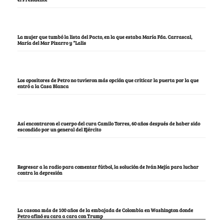
La mujer que tumbó la lista del Pacto, en la que estaba María Fda. Carrascal,
María del Mar Pizarro y “Lalis
Los opositores de Petro no tuvieron más opción que criticar la puerta por la que
entró a la Casa Blanca
Así encontraron el cuerpo del cura Camilo Torres, 60 años después de haber sido
escondido por un general del Ejército
Regresar a la radio para comentar fútbol, la solución de Iván Mejía para luchar
contra la depresión
La casona más de 100 años de la embajada de Colombia en Washington donde
Petro afinó su cara a cara con Trump