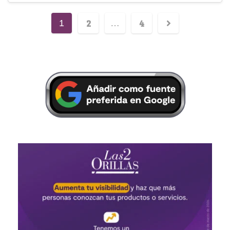
2
4
1
…