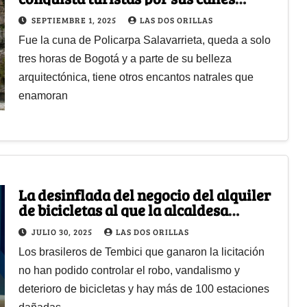
coloniales, cascadas y miradores
SEPTIEMBRE 1, 2025
LAS DOS ORILLAS
Fue la cuna de Policarpa Salavarrieta, queda a solo
tres horas de Bogotá y a parte de su belleza
arquitectónica, tiene otros encantos natrales que
enamoran
La desinflada del negocio del alquiler
de bicicletas al que la alcaldesa
Claudia López le apostó
JULIO 30, 2025
LAS DOS ORILLAS
Los brasileros de Tembici que ganaron la licitación
no han podido controlar el robo, vandalismo y
deterioro de bicicletas y hay más de 100 estaciones