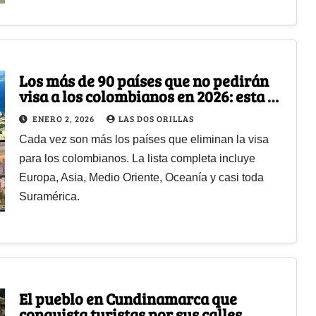
Los más de 90 países que no pedirán
visa a los colombianos en 2026: esta es
la lista completa actualizada
ENERO 2, 2026
LAS DOS ORILLAS
Cada vez son más los países que eliminan la visa
para los colombianos. La lista completa incluye
Europa, Asia, Medio Oriente, Oceanía y casi toda
Suramérica.
El pueblo en Cundinamarca que
conquista turistas por sus calles