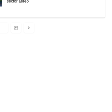
sector aéreo
23
…