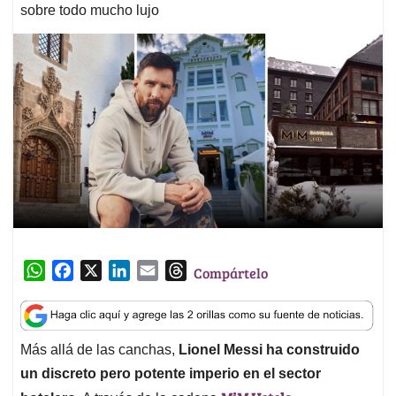
sobre todo mucho lujo
W
F
X
L
E
T
Compártelo
h
a
i
m
h
a
c
n
a
r
t
e
k
i
e
Más allá de las canchas,
Lionel Messi ha construido
s
b
e
l
a
un discreto pero potente imperio en el sector
A
o
d
d