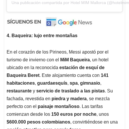
Una publicación compartida por Hotel MIM Mallorca (@hotelmim
4. Baqueira: lujo entre montañas
En el corazón de los Pirineos, Messi apostó por el
turismo de invierno con el
MiM Baqueira
, un hotel
ubicado en la reconocida
estación de esquí de
Baqueira Beret
. Este alojamiento cuenta con
141
habitaciones
,
guardaesquís
,
spa
,
gimnasio
,
restaurante
y
servicio de traslado a las pistas
. Su
fachada, revestida en
piedra y madera
, se mezcla
perfecto con el
paisaje montañoso
. Las tarifas
comienzan desde los
150 euros por noche
, unos
$600.000 pesos colombianos
, convirtiéndose en una