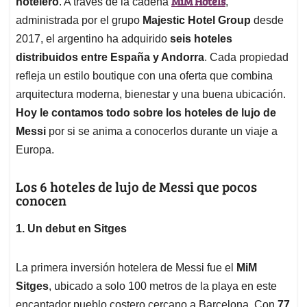
p
o
I
s
MiM Hotels
hotelero
. A través de la cadena
,
p
k
n
administrada por el grupo
Majestic Hotel Group
desde
2017, el argentino ha adquirido
seis hoteles
distribuidos entre España y Andorra
. Cada propiedad
refleja un estilo boutique con una oferta que combina
arquitectura moderna, bienestar y una buena ubicación.
Hoy le contamos todo sobre los hoteles de lujo de
Messi
por si se anima a conocerlos durante un viaje a
Europa.
Los 6 hoteles de lujo de Messi que pocos
conocen
1. Un debut en Sitges
La primera inversión hotelera de Messi fue el
MiM
Sitges
, ubicado a solo 100 metros de la playa en este
encantador pueblo costero cercano a Barcelona. Con
77