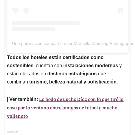
Una publicación compartida por Marbella Wedding Photographe
Todos los hoteles están certificados como
sostenibles
, cuentan con
instalaciones modernas
y
están ubicados en
destinos estratégicos
que
combinan
turismo, belleza natural y sofisticación
.
La boda de Lucho Díaz con la que tiró la
| Ver también:
casa por la ventana entre amigos de fútbol y mucho
vallenato
Anuncios.