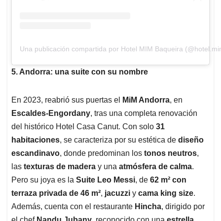
Una publicación compartida por Hotel MIM Baqueira (@hotel.m
5. Andorra: una suite con su nombre
En 2023, reabrió sus puertas el
MiM Andorra
, en
Escaldes-Engordany
, tras una completa renovación
del histórico Hotel Casa Canut. Con solo
31
habitaciones
, se caracteriza por su estética de
diseño
escandinavo
, donde predominan los
tonos neutros
,
las
texturas de madera
y una
atmósfera de calma
.
Pero su joya es la
Suite Leo Messi
, de
62 m² con
terraza privada de 46 m²
,
jacuzzi
y
cama king size
.
Además, cuenta con el restaurante
Hincha
, dirigido por
el chef
Nandu Jubany
, reconocido con una
estrella