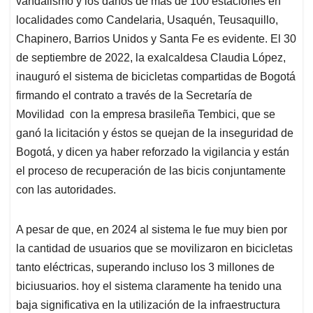
p
o
I
s
vandalismo y los daños de más de 100 estaciones en
p
k
n
localidades como Candelaria, Usaquén, Teusaquillo,
Chapinero, Barrios Unidos y Santa Fe es evidente. El 30
de septiembre de 2022, la exalcaldesa Claudia López,
inauguró el sistema de bicicletas compartidas de Bogotá
firmando el contrato a través de la Secretaría de
Movilidad con la empresa brasileña Tembici, que se
ganó la licitación y éstos se quejan de la inseguridad de
Bogotá, y dicen ya haber reforzado la vigilancia y están
el proceso de recuperación de las bicis conjuntamente
con las autoridades.
A pesar de que, en 2024 al sistema le fue muy bien por
la cantidad de usuarios que se movilizaron en bicicletas
tanto eléctricas, superando incluso los 3 millones de
biciusuarios. hoy el sistema claramente ha tenido una
baja significativa en la utilización de la infraestructura