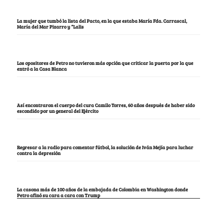
La mujer que tumbó la lista del Pacto, en la que estaba María Fda. Carrascal,
María del Mar Pizarro y “Lalis
Los opositores de Petro no tuvieron más opción que criticar la puerta por la que
entró a la Casa Blanca
Así encontraron el cuerpo del cura Camilo Torres, 60 años después de haber sido
escondido por un general del Ejército
Regresar a la radio para comentar fútbol, la solución de Iván Mejía para luchar
contra la depresión
La casona más de 100 años de la embajada de Colombia en Washington donde
Petro afinó su cara a cara con Trump