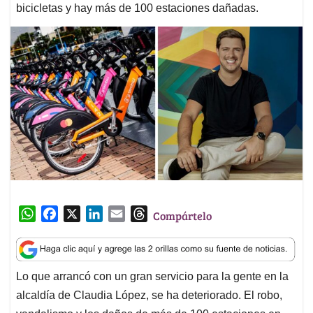
bicicletas y hay más de 100 estaciones dañadas.
W
F
X
L
E
T
Compártelo
h
a
i
m
h
a
c
n
a
r
t
e
k
i
e
Lo que arrancó con un gran servicio para la gente en la
s
b
e
l
a
alcaldía de Claudia López, se ha deteriorado. El robo,
A
o
d
d