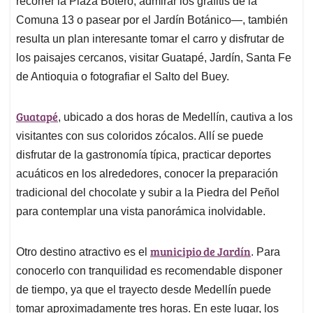
p
o
I
s
recorrer la Plaza Botero, admirar los grafitis de la
p
k
n
Comuna 13 o pasear por el Jardín Botánico—, también
resulta un plan interesante tomar el carro y disfrutar de
los paisajes cercanos, visitar Guatapé, Jardín, Santa Fe
de Antioquia o fotografiar el Salto del Buey.
Guatapé
, ubicado a dos horas de Medellín, cautiva a los
visitantes con sus coloridos zócalos. Allí se puede
disfrutar de la gastronomía típica, practicar deportes
acuáticos en los alrededores, conocer la preparación
tradicional del chocolate y subir a la Piedra del Peñol
para contemplar una vista panorámica inolvidable.
municipio de Jardín
Otro destino atractivo es el
. Para
conocerlo con tranquilidad es recomendable disponer
de tiempo, ya que el trayecto desde Medellín puede
tomar aproximadamente tres horas. En este lugar, los