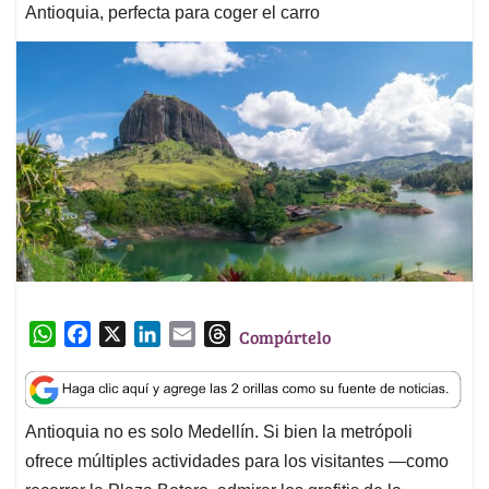
Antioquia, perfecta para coger el carro
W
F
X
L
E
T
Compártelo
h
a
i
m
h
a
c
n
a
r
t
e
k
i
e
Antioquia no es solo Medellín. Si bien la metrópoli
s
b
e
l
a
ofrece múltiples actividades para los visitantes —como
A
o
d
d