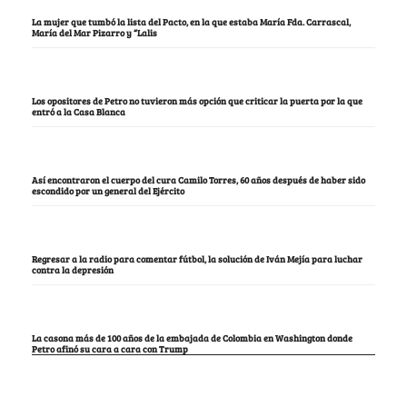
La mujer que tumbó la lista del Pacto, en la que estaba María Fda. Carrascal,
María del Mar Pizarro y “Lalis
Los opositores de Petro no tuvieron más opción que criticar la puerta por la que
entró a la Casa Blanca
Así encontraron el cuerpo del cura Camilo Torres, 60 años después de haber sido
escondido por un general del Ejército
Regresar a la radio para comentar fútbol, la solución de Iván Mejía para luchar
contra la depresión
La casona más de 100 años de la embajada de Colombia en Washington donde
Petro afinó su cara a cara con Trump