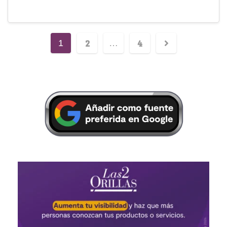
2
4
1
…