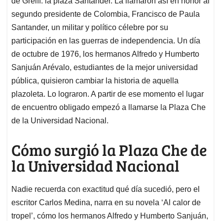
p
o
I
s
de Greiff: la plaza Santander. La llamaron así en honor al
p
k
n
segundo presidente de Colombia, Francisco de Paula
Santander, un militar y político célebre por su
participación en las guerras de independencia. Un día
de octubre de 1976, los hermanos Alfredo y Humberto
Sanjuán Arévalo, estudiantes de la mejor universidad
pública, quisieron cambiar la historia de aquella
plazoleta. Lo lograron. A partir de ese momento el lugar
de encuentro obligado empezó a llamarse la Plaza Che
de la Universidad Nacional.
Cómo surgió la Plaza Che de
la Universidad Nacional
Nadie recuerda con exactitud qué día sucedió, pero el
escritor Carlos Medina, narra en su novela ‘Al calor de
tropel’, cómo los hermanos Alfredo y Humberto Sanjuán,