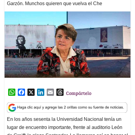
Garzón. Munchos quieren que vuelva el Che
W
F
X
L
E
T
Compártelo
h
a
i
m
h
a
c
n
a
r
t
e
k
i
e
En los años sesenta la Universidad Nacional tenía un
s
b
e
l
a
lugar de encuentro importante, frente al auditorio León
A
o
d
d