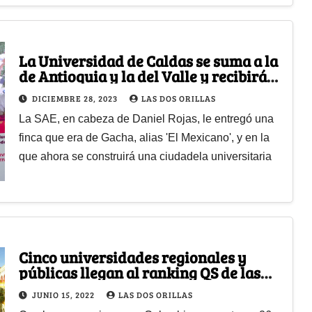
La Universidad de Caldas se suma a la
de Antioquia y la del Valle y recibirá
terrenos de narcos
DICIEMBRE 28, 2023
LAS DOS ORILLAS
La SAE, en cabeza de Daniel Rojas, le entregó una
finca que era de Gacha, alias 'El Mexicano', y en la
que ahora se construirá una ciudadela universitaria
Cinco universidades regionales y
públicas llegan al ranking QS de las
mejores del mundo
JUNIO 15, 2022
LAS DOS ORILLAS