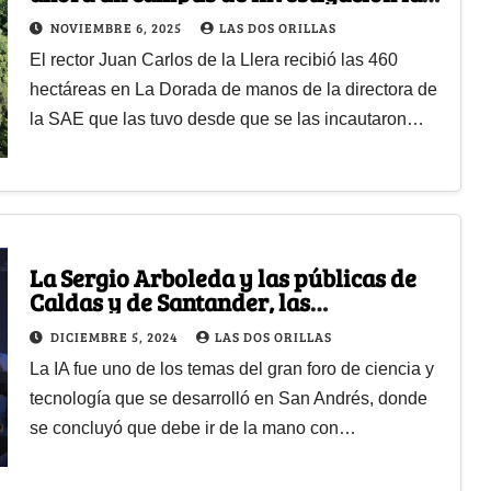
Universidad de Caldas
NOVIEMBRE 6, 2025
LAS DOS ORILLAS
El rector Juan Carlos de la Llera recibió las 460
hectáreas en La Dorada de manos de la directora de
la SAE que las tuvo desde que se las incautaron…
La Sergio Arboleda y las públicas de
Caldas y de Santander, las
universidades que más le apuestan a
DICIEMBRE 5, 2024
LAS DOS ORILLAS
la IA
La IA fue uno de los temas del gran foro de ciencia y
tecnología que se desarrolló en San Andrés, donde
se concluyó que debe ir de la mano con…