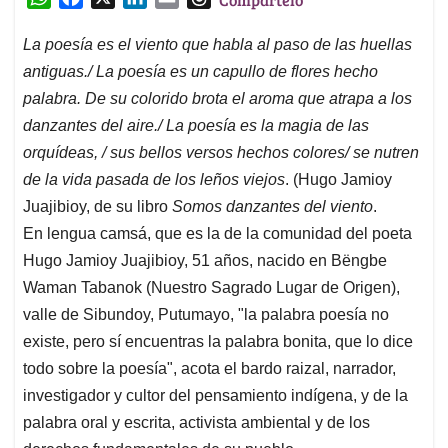
h
a
i
m
h
a
c
n
a
r
La poesía es el viento que habla al paso de las huellas
t
e
k
i
e
antiguas./ La poesía es un capullo de flores hecho
s
b
e
l
a
palabra. De su colorido brota el aroma que atrapa a los
A
o
d
d
danzantes del aire./ La poesía es la magia de las
p
o
I
s
orquídeas, / sus bellos versos hechos colores/ se nutren
p
k
n
de la vida pasada de los leños viejos
. (Hugo Jamioy
Juajibioy, de su libro
Somos danzantes del viento
.
En lengua camsá, que es la de la comunidad del poeta
Hugo Jamioy Juajibioy, 51 años, nacido en Bëngbe
Waman Tabanok (Nuestro Sagrado Lugar de Origen),
valle de Sibundoy, Putumayo, "la palabra poesía no
existe, pero sí encuentras la palabra bonita, que lo dice
todo sobre la poesía", acota el bardo raizal, narrador,
investigador y cultor del pensamiento indígena, y de la
palabra oral y escrita, activista ambiental y de los