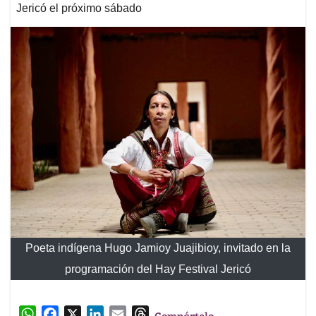
Jericó el próximo sábado
Poeta indígena Hugo Jamioy Juajibioy, invitado en la
programación del Hay Festival Jericó
W
F
X
L
E
T
Compártelo