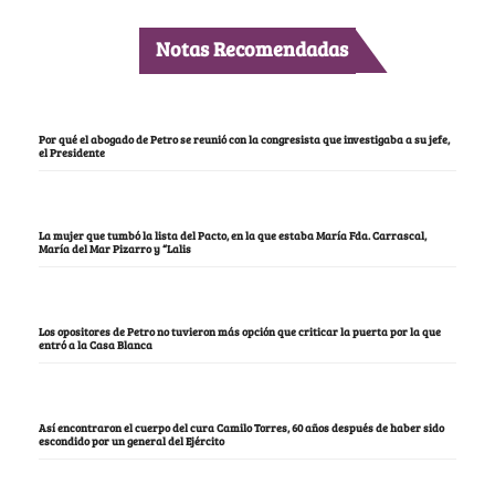
Notas Recomendadas
Por qué el abogado de Petro se reunió con la congresista que investigaba a su jefe,
el Presidente
La mujer que tumbó la lista del Pacto, en la que estaba María Fda. Carrascal,
María del Mar Pizarro y “Lalis
Los opositores de Petro no tuvieron más opción que criticar la puerta por la que
entró a la Casa Blanca
Así encontraron el cuerpo del cura Camilo Torres, 60 años después de haber sido
escondido por un general del Ejército