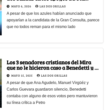
Espriella y a Paloma
MAYO 6, 2026
LAS DOS ORILLAS
A pesar de que los azules habían anunciado que
apoyarían a la candidata de la Gran Consulta, parece
que no todos reman para el mismo lado
Los 3 senadores cristianos del Mira
que no le hicieron caso a Benedetti y le
dijeron No a Petro
MAYO 15, 2025
LAS DOS ORILLAS
A pesar de que Ana Agudelo, Manuel Virgūéz y
Carlos Guevara guardaron silencio, Benedetti
contaba con alguno de esos votos pero mantuvieron
su línea crítica a Petro