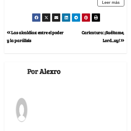
Las alcaldías: entre el poder
Caricatura: ¡Suéltame,
y la parálisis
Lord...uy!
Por
Alexro