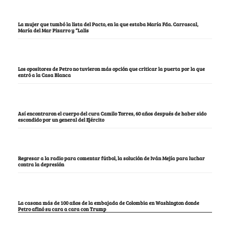
La mujer que tumbó la lista del Pacto, en la que estaba María Fda. Carrascal,
María del Mar Pizarro y “Lalis
Los opositores de Petro no tuvieron más opción que criticar la puerta por la que
entró a la Casa Blanca
Así encontraron el cuerpo del cura Camilo Torres, 60 años después de haber sido
escondido por un general del Ejército
Regresar a la radio para comentar fútbol, la solución de Iván Mejía para luchar
contra la depresión
La casona más de 100 años de la embajada de Colombia en Washington donde
Petro afinó su cara a cara con Trump