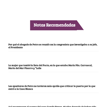
Notas Recomendadas
Por qué el abogado de Petro se reunió con la congresista que investigaba a su jefe,
el Presidente
La mujer que tumbó la lista del Pacto, en la que estaba María Fda. Carrascal,
María del Mar Pizarro y “Lalis
Los opositores de Petro no tuvieron más opción que criticar la puerta por la que
entró a la Casa Blanca
Así encontraron el cuerpo del cura Camilo Torres, 60 años después de haber sido