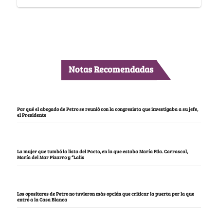
Notas Recomendadas
Por qué el abogado de Petro se reunió con la congresista que investigaba a su jefe,
el Presidente
La mujer que tumbó la lista del Pacto, en la que estaba María Fda. Carrascal,
María del Mar Pizarro y “Lalis
Los opositores de Petro no tuvieron más opción que criticar la puerta por la que
entró a la Casa Blanca