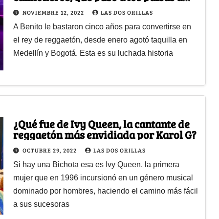
pagar $1 millón por verlo
NOVIEMBRE 12, 2022
LAS DOS ORILLAS
A Benito le bastaron cinco años para convertirse en
el rey de reggaetón, desde enero agotó taquilla en
Medellín y Bogotá. Esta es su luchada historia
¿Qué fue de Ivy Queen, la cantante de
reggaetón más envidiada por Karol G?
OCTUBRE 29, 2022
LAS DOS ORILLAS
Si hay una Bichota esa es Ivy Queen, la primera
mujer que en 1996 incursionó en un género musical
dominado por hombres, haciendo el camino más fácil
a sus sucesoras