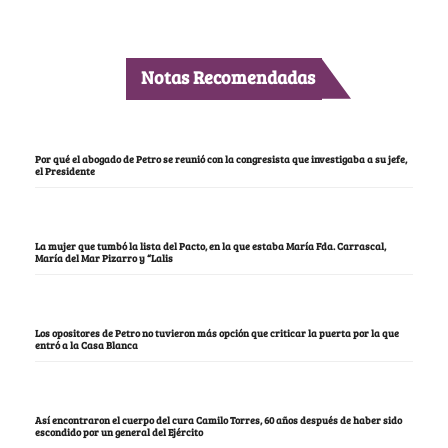
Notas Recomendadas
Por qué el abogado de Petro se reunió con la congresista que investigaba a su jefe,
el Presidente
La mujer que tumbó la lista del Pacto, en la que estaba María Fda. Carrascal,
María del Mar Pizarro y “Lalis
Los opositores de Petro no tuvieron más opción que criticar la puerta por la que
entró a la Casa Blanca
Así encontraron el cuerpo del cura Camilo Torres, 60 años después de haber sido
escondido por un general del Ejército