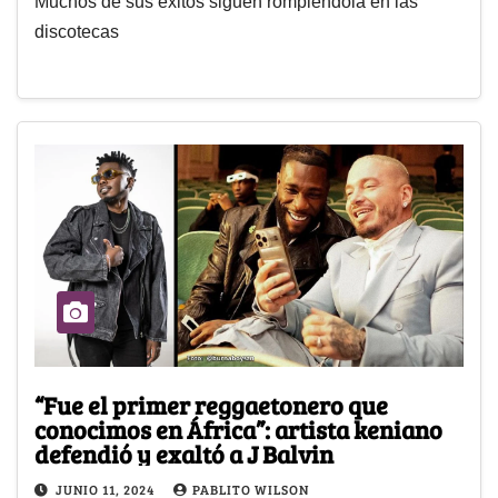
Muchos de sus éxitos siguen rompiéndola en las
discotecas
“Fue el primer reggaetonero que
conocimos en África”: artista keniano
defendió y exaltó a J Balvin
JUNIO 11, 2024
PABLITO WILSON