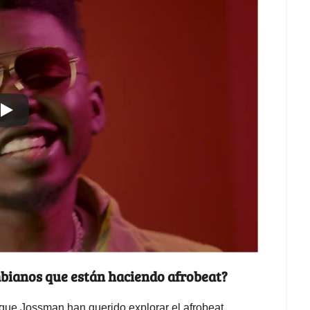
ombianos que están haciendo afrobeat?
l que Jossman han querido explorar el afrobeat,