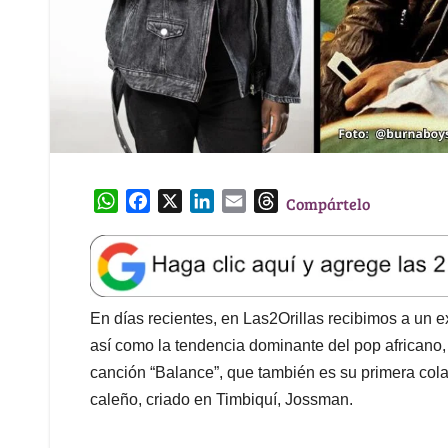
W
F
X
L
E
T
Compártelo
h
a
i
m
h
a
c
n
a
r
t
e
k
i
e
s
b
e
l
a
A
o
d
d
En días recientes, en Las2Orillas recibimos a un e
p
o
I
s
así como la tendencia dominante del pop africano,
p
k
n
canción “Balance”, que también es su primera cola
caleño, criado en Timbiquí, Jossman.