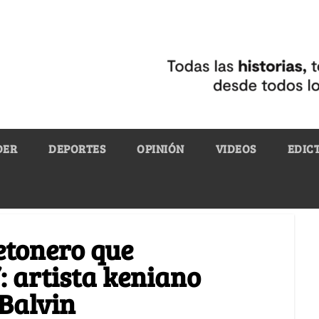
DER
DEPORTES
OPINIÓN
VIDEOS
EDIC
etonero que
: artista keniano
 Balvin