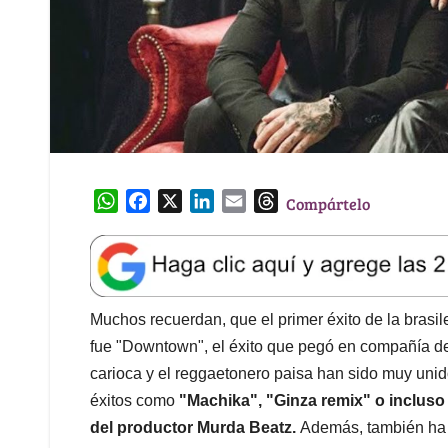
W
F
X
L
E
T
Compártelo
h
a
i
m
h
a
c
n
a
r
t
e
k
i
e
s
b
e
l
a
A
o
d
d
Muchos recuerdan, que el primer éxito de la brasi
p
o
I
s
fue "Downtown", el éxito que pegó en compañía de 
p
k
n
carioca y el reggaetonero paisa han sido muy uni
éxitos como
"Machika", "Ginza remix" o incluso
del productor Murda Beatz.
Además, también ha