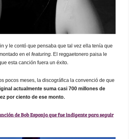
 y le contó que pensaba que tal vez ella tenía que
a montado en el
featuring.
El reggaetonero paisa le
que esta canción fuera un éxito.
 los pocos meses, la discográfica la convenció de que
iginal actualmente suma casi 700 millones de
diez por ciento de ese monto.
canción de Bob Esponja que fue indigente para seguir