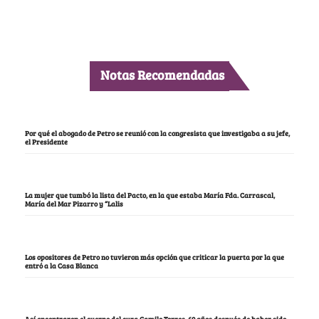
Notas Recomendadas
Por qué el abogado de Petro se reunió con la congresista que investigaba a su jefe,
el Presidente
La mujer que tumbó la lista del Pacto, en la que estaba María Fda. Carrascal,
María del Mar Pizarro y “Lalis
Los opositores de Petro no tuvieron más opción que criticar la puerta por la que
entró a la Casa Blanca