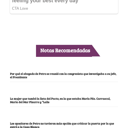
Notas Recomendadas
Por qué el abogado de Petro se reunió con la congresista que investigaba a su jefe,
el Presidente
La mujer que tumbó la lista del Pacto, en la que estaba María Fda. Carrascal,
María del Mar Pizarro y “Lalis
Los opositores de Petro no tuvieron más opción que criticar la puerta por la que
entró a la Casa Blanca