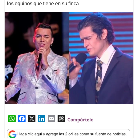
los equinos que tiene en su finca
W
F
X
L
E
T
Compártelo
h
a
i
m
h
a
c
n
a
r