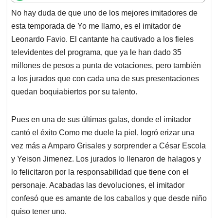
t
e
k
i
e
No hay duda de que uno de los mejores imitadores de
s
b
e
l
a
esta temporada de Yo me llamo, es el imitador de
A
o
d
d
p
o
I
s
Leonardo Favio. El cantante ha cautivado a los fieles
p
k
n
televidentes del programa, que ya le han dado 35
millones de pesos a punta de votaciones, pero también
a los jurados que con cada una de sus presentaciones
quedan boquiabiertos por su talento.
Pues en una de sus últimas galas, donde el imitador
cantó el éxito Como me duele la piel, logró erizar una
vez más a Amparo Grisales y sorprender a César Escola
y Yeison Jimenez. Los jurados lo llenaron de halagos y
lo felicitaron por la responsabilidad que tiene con el
personaje. Acabadas las devoluciones, el imitador
confesó que es amante de los caballos y que desde niño
quiso tener uno.