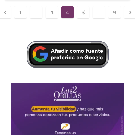
1
3
5
9
…
4
…