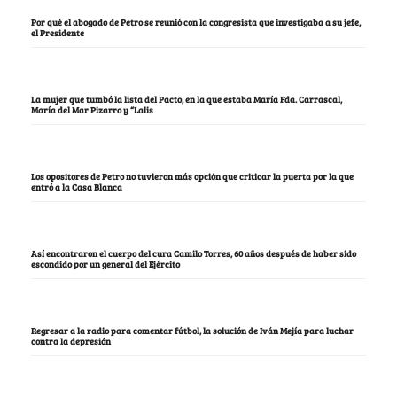
Por qué el abogado de Petro se reunió con la congresista que investigaba a su jefe,
el Presidente
La mujer que tumbó la lista del Pacto, en la que estaba María Fda. Carrascal,
María del Mar Pizarro y “Lalis
Los opositores de Petro no tuvieron más opción que criticar la puerta por la que
entró a la Casa Blanca
Así encontraron el cuerpo del cura Camilo Torres, 60 años después de haber sido
escondido por un general del Ejército
Regresar a la radio para comentar fútbol, la solución de Iván Mejía para luchar
contra la depresión