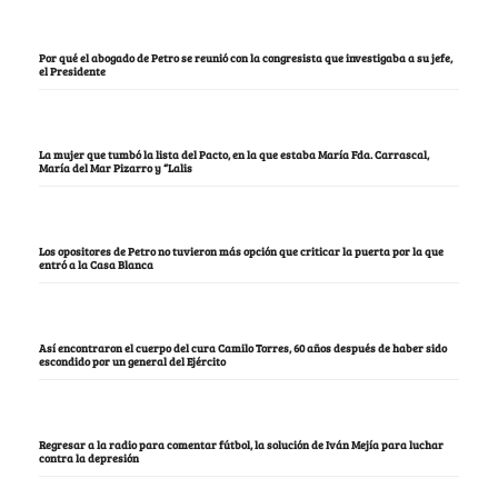
Por qué el abogado de Petro se reunió con la congresista que investigaba a su jefe,
el Presidente
La mujer que tumbó la lista del Pacto, en la que estaba María Fda. Carrascal,
María del Mar Pizarro y “Lalis
Los opositores de Petro no tuvieron más opción que criticar la puerta por la que
entró a la Casa Blanca
Así encontraron el cuerpo del cura Camilo Torres, 60 años después de haber sido
escondido por un general del Ejército
Regresar a la radio para comentar fútbol, la solución de Iván Mejía para luchar
contra la depresión