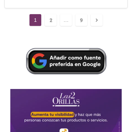
2
9
1
…