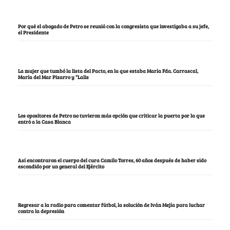
Por qué el abogado de Petro se reunió con la congresista que investigaba a su jefe,
el Presidente
La mujer que tumbó la lista del Pacto, en la que estaba María Fda. Carrascal,
María del Mar Pizarro y “Lalis
Los opositores de Petro no tuvieron más opción que criticar la puerta por la que
entró a la Casa Blanca
Así encontraron el cuerpo del cura Camilo Torres, 60 años después de haber sido
escondido por un general del Ejército
Regresar a la radio para comentar fútbol, la solución de Iván Mejía para luchar
contra la depresión