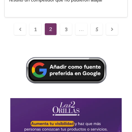
1
3
5
2
…