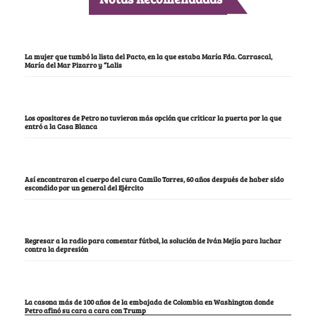
La mujer que tumbó la lista del Pacto, en la que estaba María Fda. Carrascal,
María del Mar Pizarro y “Lalis
Los opositores de Petro no tuvieron más opción que criticar la puerta por la que
entró a la Casa Blanca
Así encontraron el cuerpo del cura Camilo Torres, 60 años después de haber sido
escondido por un general del Ejército
Regresar a la radio para comentar fútbol, la solución de Iván Mejía para luchar
contra la depresión
La casona más de 100 años de la embajada de Colombia en Washington donde
Petro afinó su cara a cara con Trump