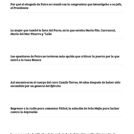
Por qué el abogado de Petro se reunió con la congresista que investigaba a su jefe,
el Presidente
La mujer que tumbó la lista del Pacto, en la que estaba María Fda. Carrascal,
María del Mar Pizarro y “Lalis
Los opositores de Petro no tuvieron más opción que criticar la puerta por la que
entró a la Casa Blanca
Así encontraron el cuerpo del cura Camilo Torres, 60 años después de haber sido
escondido por un general del Ejército
Regresar a la radio para comentar fútbol, la solución de Iván Mejía para luchar
contra la depresión