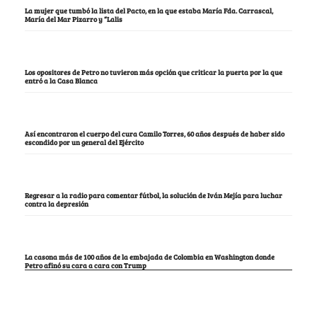
La mujer que tumbó la lista del Pacto, en la que estaba María Fda. Carrascal,
María del Mar Pizarro y “Lalis
Los opositores de Petro no tuvieron más opción que criticar la puerta por la que
entró a la Casa Blanca
Así encontraron el cuerpo del cura Camilo Torres, 60 años después de haber sido
escondido por un general del Ejército
Regresar a la radio para comentar fútbol, la solución de Iván Mejía para luchar
contra la depresión
La casona más de 100 años de la embajada de Colombia en Washington donde
Petro afinó su cara a cara con Trump