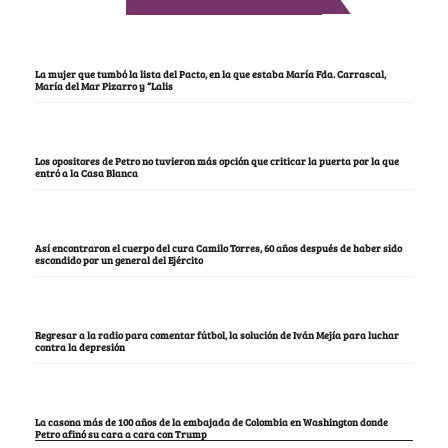
La mujer que tumbó la lista del Pacto, en la que estaba María Fda. Carrascal,
María del Mar Pizarro y “Lalis
Los opositores de Petro no tuvieron más opción que criticar la puerta por la que
entró a la Casa Blanca
Así encontraron el cuerpo del cura Camilo Torres, 60 años después de haber sido
escondido por un general del Ejército
Regresar a la radio para comentar fútbol, la solución de Iván Mejía para luchar
contra la depresión
La casona más de 100 años de la embajada de Colombia en Washington donde
Petro afinó su cara a cara con Trump