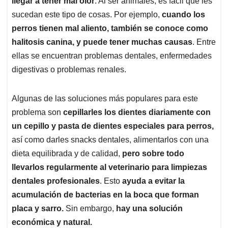
p
o
I
s
llegar a tener mal olor
. Al ser animales, es fácil que les
p
k
n
sucedan este tipo de cosas. Por ejemplo,
cuando los
perros tienen mal aliento, también se conoce como
halitosis canina, y puede tener muchas causas
. Entre
ellas se encuentran problemas dentales, enfermedades
digestivas o problemas renales.
Algunas de las soluciones más populares para este
problema son
cepillarles los dientes diariamente con
un cepillo y pasta de dientes especiales para perros,
así como darles snacks dentales, alimentarlos con una
dieta equilibrada y de calidad,
pero sobre todo
llevarlos regularmente al veterinario para limpiezas
dentales profesionales
. Esto
ayuda a evitar la
acumulación de bacterias en la boca que forman
placa y sarro.
Sin embargo,
hay una solución
económica y natural.