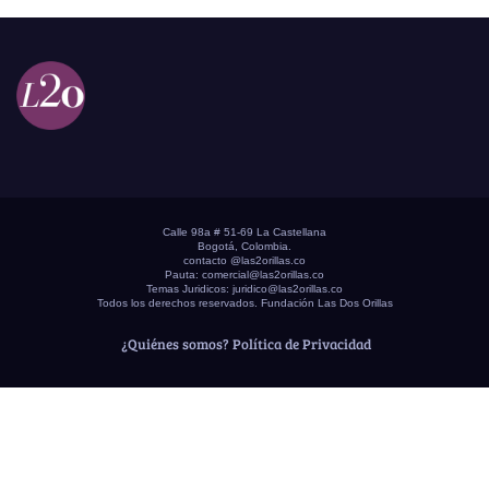
Calle 98a # 51-69 La Castellana
Bogotá, Colombia.
contacto @las2orillas.co
Pauta:
comercial@las2orillas.co
Temas Juridicos:
juridico@las2orillas.co
Todos los derechos reservados. Fundación Las Dos Orillas
¿Quiénes somos?
Política de Privacidad