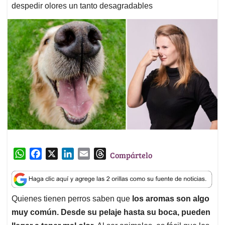
despedir olores un tanto desagradables
W
F
X
L
E
T
Compártelo
h
a
i
m
h
a
c
n
a
r
t
e
k
i
e
Quienes tienen perros saben que
los aromas son algo
s
b
e
l
a
muy común. Desde su pelaje hasta su boca, pueden
A
o
d
d