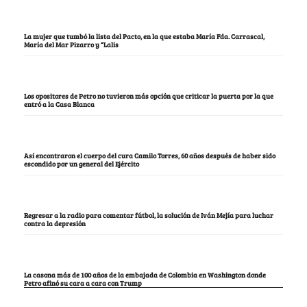
La mujer que tumbó la lista del Pacto, en la que estaba María Fda. Carrascal,
María del Mar Pizarro y “Lalis
Los opositores de Petro no tuvieron más opción que criticar la puerta por la que
entró a la Casa Blanca
Así encontraron el cuerpo del cura Camilo Torres, 60 años después de haber sido
escondido por un general del Ejército
Regresar a la radio para comentar fútbol, la solución de Iván Mejía para luchar
contra la depresión
La casona más de 100 años de la embajada de Colombia en Washington donde
Petro afinó su cara a cara con Trump