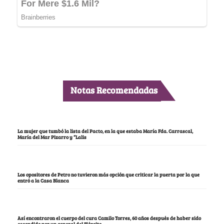
Notas Recomendadas
La mujer que tumbó la lista del Pacto, en la que estaba María Fda. Carrascal,
María del Mar Pizarro y “Lalis
Los opositores de Petro no tuvieron más opción que criticar la puerta por la que
entró a la Casa Blanca
Así encontraron el cuerpo del cura Camilo Torres, 60 años después de haber sido
escondido por un general del Ejército