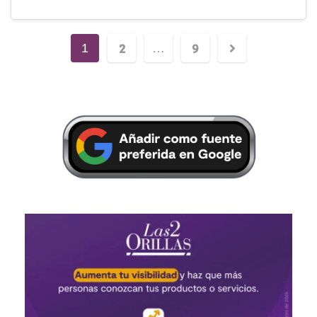
2
9
1
…