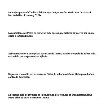
La mujer que tumbó la lista del Pacto, en la que estaba María Fda. Carrascal,
María del Mar Pizarro y “Lalis
Los opositores de Petro no tuvieron más opción que criticar la puerta por la que
entró a la Casa Blanca
Así encontraron el cuerpo del cura Camilo Torres, 60 años después de haber sido
escondido por un general del Ejército
Regresar a la radio para comentar fútbol, la solución de Iván Mejía para luchar
contra la depresión
La casona más de 100 años de la embajada de Colombia en Washington donde
Petro afinó su cara a cara con Trump