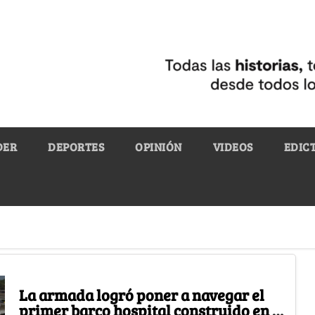
DER
DEPORTES
OPINIÓN
VIDEOS
EDIC
La armada logró poner a navegar el
primer barco hospital construido en el