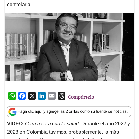
controlarla
W
F
X
L
E
T
Compártelo
h
a
i
m
h
a
c
n
a
r
t
e
k
i
e
VIDEO
.
Cara a cara con la salud
. Durante el año 2022 y
s
b
e
l
a
2023 en Colombia tuvimos, probablemente, la más
A
o
d
d