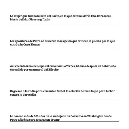
La mujer que tumbó la lista del Pacto, en la que estaba María Fda. Carrascal,
María del Mar Pizarro y “Lalis
Los opositores de Petro no tuvieron más opción que criticar la puerta por la que
entró a la Casa Blanca
Así encontraron el cuerpo del cura Camilo Torres, 60 años después de haber sido
escondido por un general del Ejército
Regresar a la radio para comentar fútbol, la solución de Iván Mejía para luchar
contra la depresión
La casona más de 100 años de la embajada de Colombia en Washington donde
Petro afinó su cara a cara con Trump