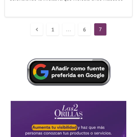
1
6
…
7