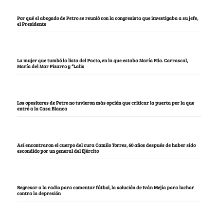
Por qué el abogado de Petro se reunió con la congresista que investigaba a su jefe,
el Presidente
La mujer que tumbó la lista del Pacto, en la que estaba María Fda. Carrascal,
María del Mar Pizarro y “Lalis
Los opositores de Petro no tuvieron más opción que criticar la puerta por la que
entró a la Casa Blanca
Así encontraron el cuerpo del cura Camilo Torres, 60 años después de haber sido
escondido por un general del Ejército
Regresar a la radio para comentar fútbol, la solución de Iván Mejía para luchar
contra la depresión