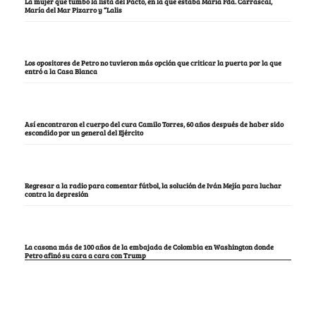
La mujer que tumbó la lista del Pacto, en la que estaba María Fda. Carrascal,
María del Mar Pizarro y “Lalis
Los opositores de Petro no tuvieron más opción que criticar la puerta por la que
entró a la Casa Blanca
Así encontraron el cuerpo del cura Camilo Torres, 60 años después de haber sido
escondido por un general del Ejército
Regresar a la radio para comentar fútbol, la solución de Iván Mejía para luchar
contra la depresión
La casona más de 100 años de la embajada de Colombia en Washington donde
Petro afinó su cara a cara con Trump