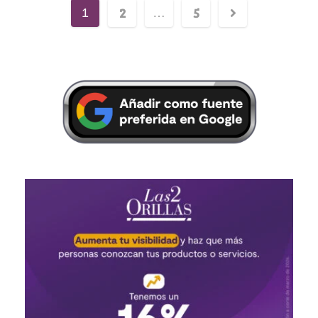
2
5
1
…