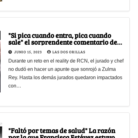
"Si pica cuando entra, pica cuando
sale" el sorprendente comentario de
Chris Carpentier en MasterChef
JUNIO 15, 2023
LAS DOS ORILLAS
Durante un reto en el reality de RCN, el jurado y chef
no dudó en hacer un apunte que sonrojó a Zulma
Rey. Hasta los demás jurados quedaron impactados
con…
"Faltó por temas de salud" La razón
por la que Francisca Estévez estuvo