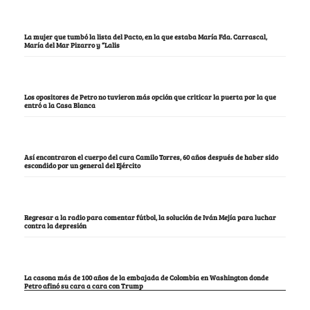
La mujer que tumbó la lista del Pacto, en la que estaba María Fda. Carrascal,
María del Mar Pizarro y “Lalis
Los opositores de Petro no tuvieron más opción que criticar la puerta por la que
entró a la Casa Blanca
Así encontraron el cuerpo del cura Camilo Torres, 60 años después de haber sido
escondido por un general del Ejército
Regresar a la radio para comentar fútbol, la solución de Iván Mejía para luchar
contra la depresión
La casona más de 100 años de la embajada de Colombia en Washington donde
Petro afinó su cara a cara con Trump