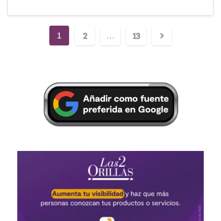
2
13
1
…