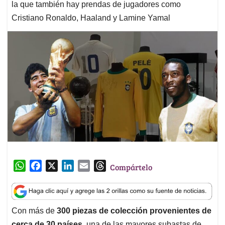
la que también hay prendas de jugadores como
Cristiano Ronaldo, Haaland y Lamine Yamal
W
F
X
L
E
T
Compártelo
h
a
i
m
h
a
c
n
a
r
t
e
k
i
e
Con más de
300 piezas de colección provenientes de
s
b
e
l
a
cerca de 30 países
, una de las mayores subastas de