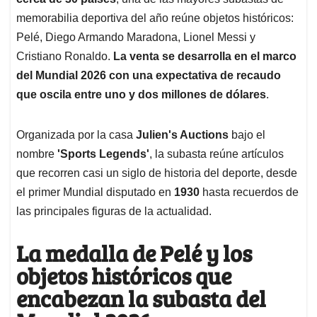
A
o
d
d
p
o
I
s
memorabilia deportiva del año reúne objetos históricos:
p
k
n
Pelé, Diego Armando Maradona, Lionel Messi y
Cristiano Ronaldo.
La venta se desarrolla en el marco
del Mundial 2026 con una expectativa de recaudo
que oscila entre uno y dos millones de dólares
.
Organizada por la casa
Julien's Auctions
bajo el
nombre
'Sports Legends'
, la subasta reúne artículos
que recorren casi un siglo de historia del deporte, desde
el primer Mundial disputado en
1930
hasta recuerdos de
las principales figuras de la actualidad.
La medalla de Pelé y los
objetos históricos que
encabezan la subasta del