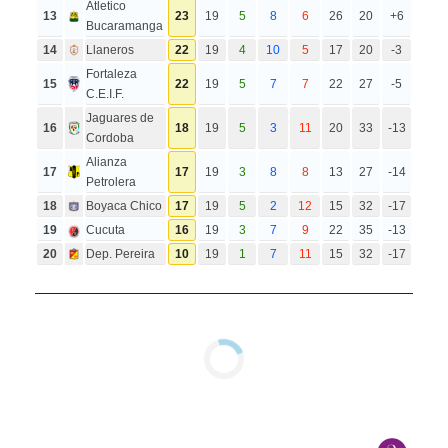
Atletico
13
23
19
5
8
6
26
20
+6
Bucaramanga
14
Llaneros
22
19
4
10
5
17
20
-3
Fortaleza
15
22
19
5
7
7
22
27
-5
C.E.I.F.
Jaguares de
16
18
19
5
3
11
20
33
-13
Cordoba
Alianza
17
17
19
3
8
8
13
27
-14
Petrolera
18
Boyaca Chico
17
19
5
2
12
15
32
-17
19
Cucuta
16
19
3
7
9
22
35
-13
20
Dep. Pereira
10
19
1
7
11
15
32
-17