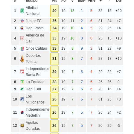
#
Equipo
Pts
PJ
V
EMP
PER
+
-
DG
Atletico
1
40
19
13
1
5
35
15
+20
Nacional
2
Junior FC
35
19
11
2
6
31
24
+7
3
Dep. Pasto
34
19
10
4
5
29
25
+4
America de
4
33
19
10
3
6
25
15
+10
Cali
5
Once Caldas
33
19
8
9
2
31
22
+9
Deportes
6
31
19
8
7
4
27
17
+10
Tolima
Independiente
7
29
19
7
8
4
29
22
+7
Santa Fe
8
La Equidad
28
19
7
7
5
26
26
0
9
Dep. Cali
27
19
7
6
6
20
16
+4
Los
10
26
19
7
5
7
31
23
+8
Millionarios
Independiente
11
26
19
7
5
7
26
24
+2
Medellin
Aguilas
12
26
19
7
5
7
20
25
-5
Doradas