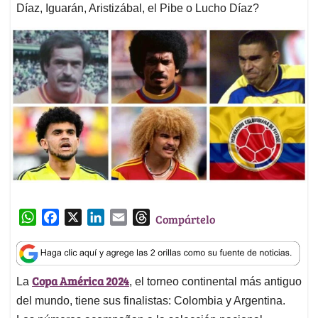
Díaz, Iguarán, Aristizábal, el Pibe o Lucho Díaz?
W
F
X
L
E
T
Compártelo
h
a
i
m
h
a
c
n
a
r
t
e
k
i
e
Copa América 2024
La
, el torneo continental más antiguo
s
b
e
l
a
A
o
d
d
del mundo, tiene sus finalistas: Colombia y Argentina.