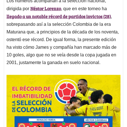
p
o
I
s
Los números acompañan a la selección nacional,
p
k
n
Néstor Lorenzo
dirigida por
, que en este torneo ha
llegado a un notable récord de partidos invictos (28)
,
sobrepasando así a la selección Colombia de la era
Maturana que, a principios de la década de los noventa,
ostentó ese récord. De igual forma, la presente edición
ha visto cómo James y compañía han marcado más de
10 goles, algo que no se veía desde la copa jugada en
2001, justamente la ganada en suelo nacional.