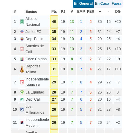
En General
En Casa
Fuera
#
Equipo
Pts
PJ
V
EMP
PER
+
-
DG
Atletico
1
40
19
13
1
5
35
15
+20
Nacional
2
Junior FC
35
19
11
2
6
31
24
+7
3
Dep. Pasto
34
19
10
4
5
29
25
+4
America de
4
33
19
10
3
6
25
15
+10
Cali
5
Once Caldas
33
19
8
9
2
31
22
+9
Deportes
6
31
19
8
7
4
27
17
+10
Tolima
Independiente
7
29
19
7
8
4
29
22
+7
Santa Fe
8
La Equidad
28
19
7
7
5
26
26
0
9
Dep. Cali
27
19
7
6
6
20
16
+4
Los
10
26
19
7
5
7
31
23
+8
Millionarios
Independiente
11
26
19
7
5
7
26
24
+2
Medellin
Aguilas