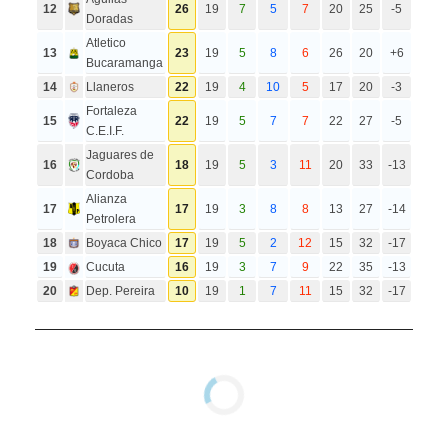
12
26
19
7
5
7
20
25
-5
Doradas
Atletico
13
23
19
5
8
6
26
20
+6
Bucaramanga
14
Llaneros
22
19
4
10
5
17
20
-3
Fortaleza
15
22
19
5
7
7
22
27
-5
C.E.I.F.
Jaguares de
16
18
19
5
3
11
20
33
-13
Cordoba
Alianza
17
17
19
3
8
8
13
27
-14
Petrolera
18
Boyaca Chico
17
19
5
2
12
15
32
-17
19
Cucuta
16
19
3
7
9
22
35
-13
20
Dep. Pereira
10
19
1
7
11
15
32
-17