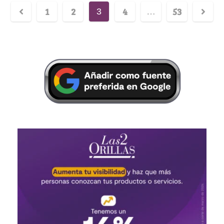
1
2
4
53
3
…