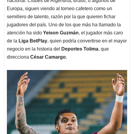
p
o
I
s
nacional. Clubes de Argentina, Brasil, o algunos de
p
k
n
Europa, siguen viendo al torneo cafetero como un
semillero de talento, razón por la que quieren fichar
jugadores del país. Uno de los que más ha llamado la
atención ha sido
Yeison Guzmán
, el jugador más caro
de la
Liga BetPlay
, quien podría convertirse en el mayor
negocio en la historia del
Deportes Tolima
, que
direcciona
César Camargo
.