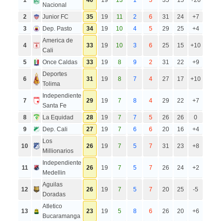
Nacional
2
Junior FC
35
19
11
2
6
31
24
+7
3
Dep. Pasto
34
19
10
4
5
29
25
+4
America de
4
33
19
10
3
6
25
15
+10
Cali
5
Once Caldas
33
19
8
9
2
31
22
+9
Deportes
6
31
19
8
7
4
27
17
+10
Tolima
Independiente
7
29
19
7
8
4
29
22
+7
Santa Fe
8
La Equidad
28
19
7
7
5
26
26
0
9
Dep. Cali
27
19
7
6
6
20
16
+4
Los
10
26
19
7
5
7
31
23
+8
Millionarios
Independiente
11
26
19
7
5
7
26
24
+2
Medellin
Aguilas
12
26
19
7
5
7
20
25
-5
Doradas
Atletico
13
23
19
5
8
6
26
20
+6
Bucaramanga