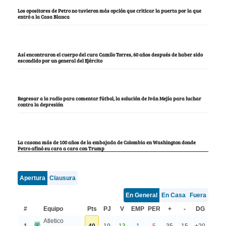
Los opositores de Petro no tuvieron más opción que criticar la puerta por la que
entró a la Casa Blanca
Así encontraron el cuerpo del cura Camilo Torres, 60 años después de haber sido
escondido por un general del Ejército
Regresar a la radio para comentar fútbol, la solución de Iván Mejía para luchar
contra la depresión
La casona más de 100 años de la embajada de Colombia en Washington donde
Petro afinó su cara a cara con Trump
Apertura
Clausura
En General
En Casa
Fuera
#
Equipo
Pts
PJ
V
EMP
PER
+
-
DG
Atletico
1
40
19
13
1
5
35
15
+20