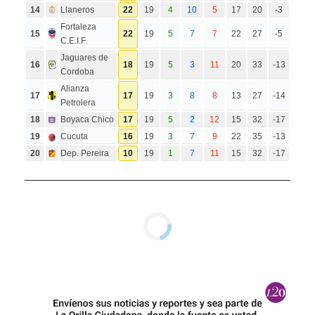
14
Llaneros
22
19
4
10
5
17
20
-3
Fortaleza
15
22
19
5
7
7
22
27
-5
C.E.I.F.
Jaguares de
16
18
19
5
3
11
20
33
-13
Cordoba
Alianza
17
17
19
3
8
8
13
27
-14
Petrolera
18
Boyaca Chico
17
19
5
2
12
15
32
-17
19
Cucuta
16
19
3
7
9
22
35
-13
20
Dep. Pereira
10
19
1
7
11
15
32
-17