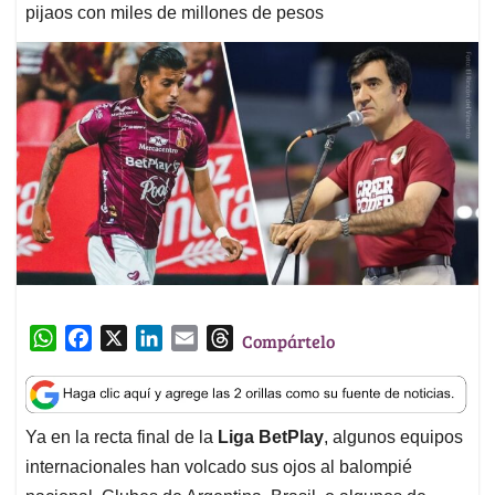
pijaos con miles de millones de pesos
W
F
X
L
E
T
Compártelo
h
a
i
m
h
a
c
n
a
r
t
e
k
i
e
Ya en la recta final de la
Liga BetPlay
, algunos equipos
s
b
e
l
a
internacionales han volcado sus ojos al balompié
A
o
d
d