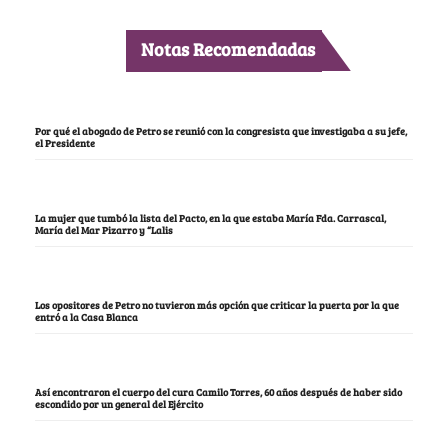
Notas Recomendadas
Por qué el abogado de Petro se reunió con la congresista que investigaba a su jefe,
el Presidente
La mujer que tumbó la lista del Pacto, en la que estaba María Fda. Carrascal,
María del Mar Pizarro y “Lalis
Los opositores de Petro no tuvieron más opción que criticar la puerta por la que
entró a la Casa Blanca
Así encontraron el cuerpo del cura Camilo Torres, 60 años después de haber sido
escondido por un general del Ejército