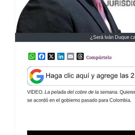
¿Será Iván Duque ca
W
F
X
L
E
T
Compártelo
h
a
i
m
h
a
c
n
a
r
t
e
k
i
e
s
b
e
l
a
A
o
d
d
VIDEO.
La pelada del cobre de la semana
. Quiere
p
o
I
s
se acordó en el gobierno pasado para Colombia.
p
k
n