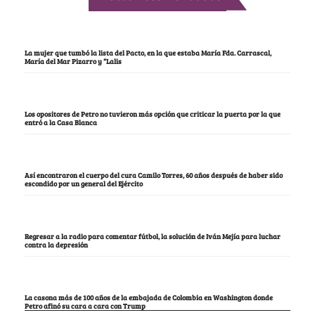
La mujer que tumbó la lista del Pacto, en la que estaba María Fda. Carrascal,
María del Mar Pizarro y “Lalis
Los opositores de Petro no tuvieron más opción que criticar la puerta por la que
entró a la Casa Blanca
Así encontraron el cuerpo del cura Camilo Torres, 60 años después de haber sido
escondido por un general del Ejército
Regresar a la radio para comentar fútbol, la solución de Iván Mejía para luchar
contra la depresión
La casona más de 100 años de la embajada de Colombia en Washington donde
Petro afinó su cara a cara con Trump